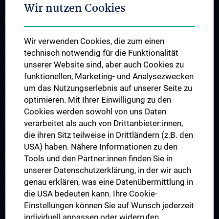
Wir nutzen Cookies
FORSCHUNG UND FACHBEREICHE
Forensische Medizin und Morphologie
Wir verwenden Cookies, die zum einen
Fachbereich Forensische Anthropologie
technisch notwendig für die Funktionalität
unserer Website sind, aber auch Cookies zu
Fachbereich Forensische Entomologie
funktionellen, Marketing- und Analysezwecken
Fachbereich Forensische Histologie und Immunologie
um das Nutzungserlebnis auf unserer Seite zu
Fachbereich Forensische Fotografie
optimieren. Mit Ihrer Einwilligung zu den
Cookies werden sowohl von uns Daten
Untersuchungsstelle für Gewaltbetroffene
verarbeitet als auch von Drittanbieter:innen,
Wissenschafter:innen
die ihren Sitz teilweise in Drittländern (z.B. den
USA) haben. Nähere Informationen zu den
INFORMATIONEN UND KONTAKT
Tools und den Partner:innen finden Sie in
unserer Datenschutzerklärung, in der wir auch
Informationen und Kontakt in deutscher Sprache
genau erklären, was eine Datenübermittlung in
Informationen und Kontakt in weiteren Sprachen
die USA bedeuten kann. Ihre Cookie-
Lageplan
Einstellungen können Sie auf Wunsch jederzeit
individuell anpassen oder widerrufen.