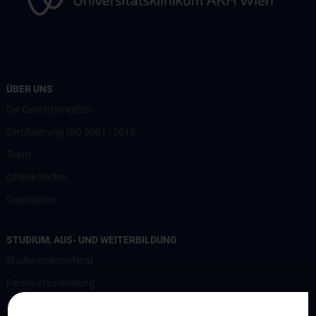
ÜBER UNS
Die Gerichtsmedizin
Zertifizierung ISO 9001 : 2015
Team
Offene Stellen
Geschichte
STUDIUM, AUS- UND WEITERBILDUNG
Studierendenreferat
Facharztausbildung
Nostrifikation