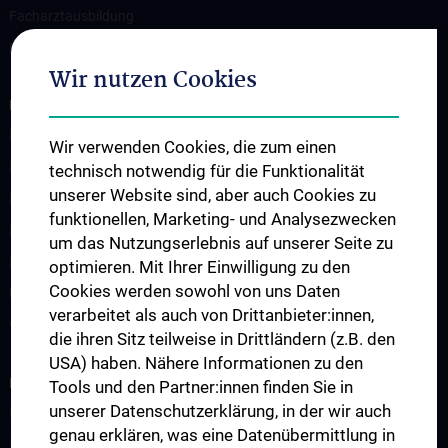
Facharztausbildung
Nostrifikation
Wir nutzen Cookies
FORSCHUNG UND FACHBEREICHE
Forensische Medizin und Morphologie
Wir verwenden Cookies, die zum einen
Fachbereich Forensische Anthropologie
technisch notwendig für die Funktionalität
unserer Website sind, aber auch Cookies zu
Fachbereich Forensische Entomologie
funktionellen, Marketing- und Analysezwecken
Fachbereich Forensische Histologie und Immunologie
um das Nutzungserlebnis auf unserer Seite zu
Fachbereich Forensische Fotografie
optimieren. Mit Ihrer Einwilligung zu den
Cookies werden sowohl von uns Daten
Untersuchungsstelle für Gewaltbetroffene
verarbeitet als auch von Drittanbieter:innen,
Wissenschafter:innen
die ihren Sitz teilweise in Drittländern (z.B. den
USA) haben. Nähere Informationen zu den
INFORMATIONEN UND KONTAKT
Tools und den Partner:innen finden Sie in
unserer Datenschutzerklärung, in der wir auch
Informationen und Kontakt in deutscher Sprache
genau erklären, was eine Datenübermittlung in
Informationen und Kontakt in weiteren Sprachen