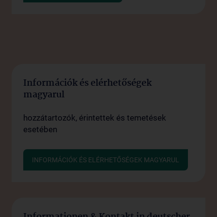
Információk és elérhetőségek
magyarul
hozzátartozók, érintettek és temetések
esetében
INFORMÁCIÓK ÉS ELÉRHETŐSÉGEK MAGYARUL