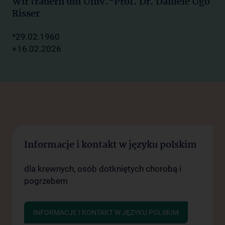
Wir trauern um Univ.-Prof. Dr. Daniele Ugo
Risser
*29.02.1960
+16.02.2026
Informacje i kontakt w języku polskim
dla krewnych, osób dotkniętych chorobą i
pogrzebem
INFORMACJE I KONTAKT W JĘZYKU POLSKIM